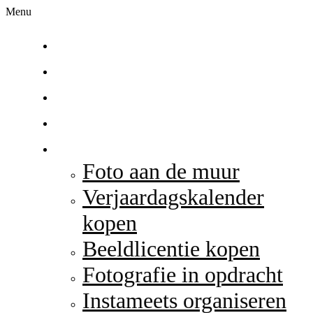
Menu
Home
Over mij
Portfolio
Hondenfotografie
Aanbod
Foto aan de muur
Verjaardagskalender
kopen
Beeldlicentie kopen
Fotografie in opdracht
Instameets organiseren