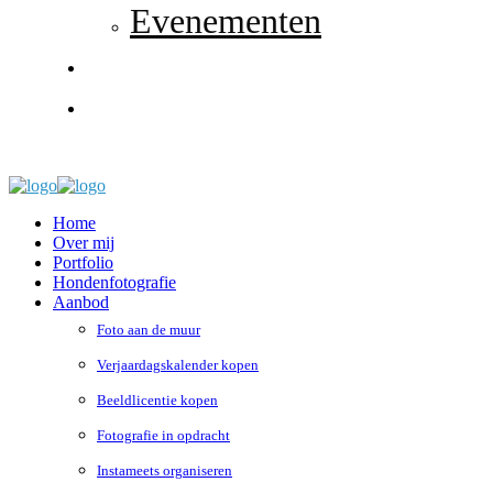
Evenementen
Contact
0 items
Home
Over mij
Portfolio
Hondenfotografie
Aanbod
Foto aan de muur
Verjaardagskalender kopen
Beeldlicentie kopen
Fotografie in opdracht
Instameets organiseren